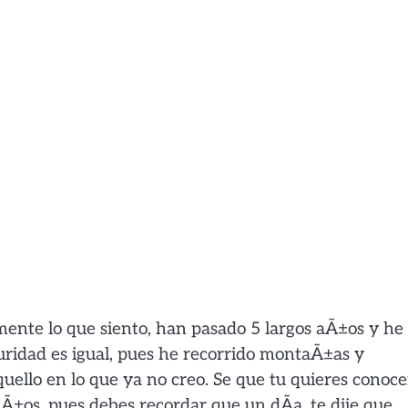
lmente lo que siento, han pasado 5 largos aÃ±os y he
uridad es igual, pues he recorrido montaÃ±as y
uello en lo que ya no creo. Se que tu quieres conoce
Ã±os, pues debes recordar que un dÃ­a, te dije que