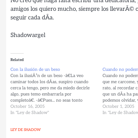
No creo que haga falta escribir una dedicatoria,
amigos los quiero mucho, siempre los llevarÃ©
seguir cada dÃ­a.
Shadowargel
Related
Con la ilusión de un beso
Cuando no podemo
Con la ilusiÃ³n de un beso -â€La veo
Cuando no podemo
caminar todos los dÃ­as, suspiro cuando
que me carcome, y
cerca la tengo, pero me da miedo decirle
rato, al recordar
algo, pues temo embarrarla por
que un dÃ­a ha pa
completoâ€. -â€Pues... no seas tonto
podemos olvidar, 
Shadowargel, mas bien... toma tu la
October 16, 2005
demasiado, nos re
October 1, 2005
iniciativa, Â¿porquÃ© no la invitas a tu
In "Ley de Shadow"
imposible, de lo q
In "Ley de Shado
casa, a ver si ella…
Alejarnos. -Porqu
LEY DE SHADOW