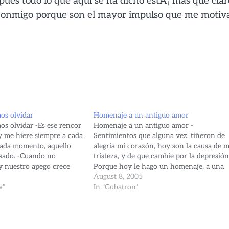
 pues todo lo que aqui se ha dicho estÃ¡ mas que clar
 conmigo porque son el mayor impulso que me motiv
s olvidar
Homenaje a un antiguo amor
s olvidar -Es ese rencor
Homenaje a un antiguo amor -
 me hiere siempre a cada
Sentimientos que alguna vez, tiñeron de
 cada momento, aquello
alegría mi corazón, hoy son la causa de m
sado. -Cuando no
tristeza, y de que cambie por la depresión.
y nuestro apego crece
Porque hoy le hago un homenaje, a una
sulta casi siempre
persona que mi vida cambió, y que por
August 8, 2005
ue mas queremos...
w"
causa de un impulsivo acto, en…
In "Gubatron"
e esta ira…