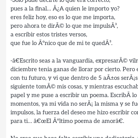
-Solo pude decirte lo que era correcto,
pues a la final… Â¿A quien le importo yo?
eres feliz hoy, eso es lo que me importa,
pero ahora te dirÃ© lo que me impulsÃ³,
a escribir estos tristes versos,
que fue lo Ãºnico que de mi te quedÃ³.
-â€Escrito seas a la vanguardia, expresarÃ© vil
diciembre tenia ganas de llorar por cierto. Per
con tu futuro, y vi que dentro de 5 aÃ±os serÃ¡
siguiente tomÃ© mis cosas, y mientras escucha
papel y me puse a escribir un poema. EscribÃ­ lo 
momentos, ya mi vida no serÃ¡ la misma y se fue
impulsos, la fuerza del deseo me hizo escribir c
para ti… â€œEl Ãºltimo poema de amorâ€.