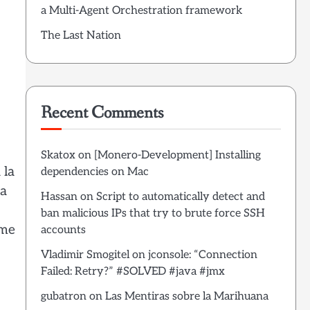
a Multi-Agent Orchestration framework
The Last Nation
Recent Comments
Skatox
on
[Monero-Development] Installing
 la
dependencies on Mac
la
Hassan
on
Script to automatically detect and
ban malicious IPs that try to brute force SSH
 me
accounts
Vladimir Smogitel
on
jconsole: “Connection
Failed: Retry?” #SOLVED #java #jmx
gubatron
on
Las Mentiras sobre la Marihuana