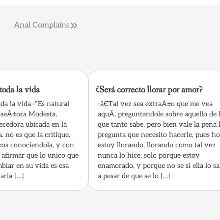
Anal Complains
oda la vida
¿Será correcto llorar por amor?
a la vida -“Es natural
-â€Tal vez sea extraÃ±o que me vea
a seÃ±ora Modesta,
aquÃ­, preguntandole sobre aquello de 
ecedora ubicada en la
que tanto sabe, pero bien vale la pena 
. no es que la critique,
pregunta que necesito hacerle, pues h
±os conociendola, y con
estoy llorando, llorando como tal vez
 afirmar que lo unico que
nunca lo hice, solo porque estoy
biar en su vida es esa
enamorado, y porque no se si ella lo s
aria […]
a pesar de que se lo […]