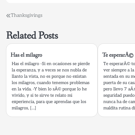
Post
Thanksgivings
navigation
Related Posts
Has el milagro
Te esperarÃ© t
Has el milagro -Si en ocasiones se pierde
Te esperarÃ© tod
la esperanza, y a veces se nos nubla de
ver siempre a l
llanto la vista, no es porque no existan
sentada en su m
los milagros, cuando tenemos problemas
puerta de su casa
en la vida. -Y bien lo sÃ© porque lo he
pero llevo 7 aÃ
vivido, y si te sirve te relato mi
seguridad puedo
experiencia, para que aprendas que los
nunca ha de cam
milagros, […]
maldita rutina di