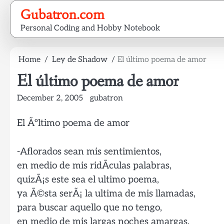
Skip
Gubatron.com
to
Personal Coding and Hobby Notebook
content
Home
Ley de Shadow
El último poema de amor
El último poema de amor
December 2, 2005
gubatron
El Ãºltimo poema de amor
-Aflorados sean mis sentimientos,
en medio de mis ridÃ­culas palabras,
quizÃ¡s este sea el ultimo poema,
ya Ã©sta serÃ¡ la ultima de mis llamadas,
para buscar aquello que no tengo,
en medio de mis largas noches amargas.