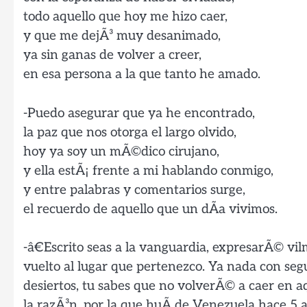
todo aquello que hoy me hizo caer,
y que me dejÃ³ muy desanimado,
ya sin ganas de volver a creer,
en esa persona a la que tanto he amado.
-Puedo asegurar que ya he encontrado,
la paz que nos otorga el largo olvido,
hoy ya soy un mÃ©dico cirujano,
y ella estÃ¡ frente a mi hablando conmigo,
y entre palabras y comentarios surge,
el recuerdo de aquello que un dÃ­a vivimos.
-â€Escrito seas a la vanguardia, expresarÃ© vi
vuelto al lugar que pertenezco. Ya nada con seg
desiertos, tu sabes que no volverÃ© a caer en aq
la razÃ³n, por la que huÃ­ de Venezuela hace 5 a