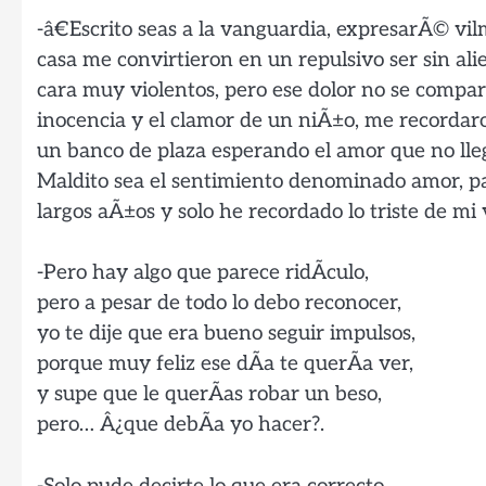
-â€Escrito seas a la vanguardia, expresarÃ© vi
casa me convirtieron en un repulsivo ser sin al
cara muy violentos, pero ese dolor no se compa
inocencia y el clamor de un niÃ±o, me recordar
un banco de plaza esperando el amor que no lle
Maldito sea el sentimiento denominado amor, par
largos aÃ±os y solo he recordado lo triste de m
-Pero hay algo que parece ridÃ­culo,
pero a pesar de todo lo debo reconocer,
yo te dije que era bueno seguir impulsos,
porque muy feliz ese dÃ­a te querÃ­a ver,
y supe que le querÃ­as robar un beso,
pero… Â¿que debÃ­a yo hacer?.