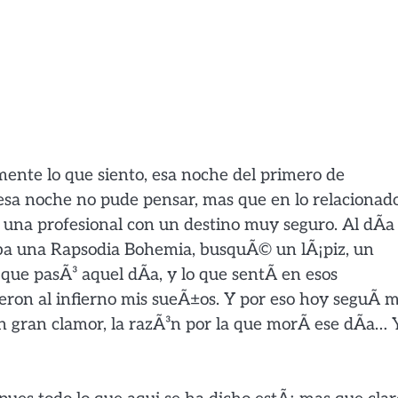
mente lo que siento, esa noche del primero de
o esa noche no pude pensar, mas que en lo relacionad
s una profesional con un destino muy seguro. Al dÃ­a
ba una Rapsodia Bohemia, busquÃ© un lÃ¡piz, un
que pasÃ³ aquel dÃ­a, y lo que sentÃ­ en esos
ron al infierno mis sueÃ±os. Y por eso hoy seguÃ­ m
on gran clamor, la razÃ³n por la que morÃ­ ese dÃ­a… 