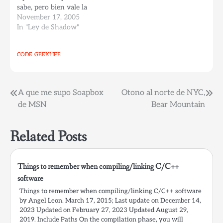
sabe, pero bien vale la
para convertir de
pena la pregunta que
November 17, 2005
cualquier…
necesito hacerle, pues
In "Ley de Shadow"
hoy estoy llorando,
llorando como tal vez
CODE
GEEKLIFE
nunca lo hice, solo
porque estoy
enamorado, y porque no
se si ella lo sabe a…
Post
A que me supo Soapbox
Otono al norte de NYC,
de MSN
Bear Mountain
navigation
Related Posts
Things to remember when compiling/linking C/C++
software
Things to remember when compiling/linking C/C++ software
by Angel Leon. March 17, 2015; Last update on December 14,
2023 Updated on February 27, 2023 Updated August 29,
2019. Include Paths On the compilation phase, you will