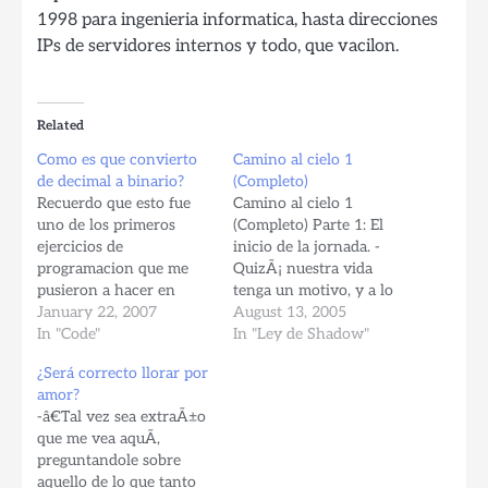
1998 para ingenieria informatica, hasta direcciones
IPs de servidores internos y todo, que vacilon.
Related
Como es que convierto
Camino al cielo 1
de decimal a binario?
(Completo)
Recuerdo que esto fue
Camino al cielo 1
uno de los primeros
(Completo) Parte 1: El
ejercicios de
inicio de la jornada. -
programacion que me
QuizÃ¡ nuestra vida
pusieron a hacer en
tenga un motivo, y a lo
Haskell, convertir de
January 22, 2007
mejor muchos no lo
August 13, 2005
decimal a binario. Aqui
In "Code"
sepamos, por ello me
In "Ley de Shadow"
una simple
aventurÃ© a un camino,
¿Será correcto llorar por
implementacion propia
lleno de respuestas y
amor?
en python mientras
altibajos. -Aquel destino
-â€Tal vez sea extraÃ±o
estaba practicando pal
se llamaba, el
que me vea aquÃ­,
google code jam (que la
maravilloso â€œCamino
preguntandole sobre
hice por gusto pq
al cieloâ€, un viaje
aquello de lo que tanto
python tiene modulos
lleno…