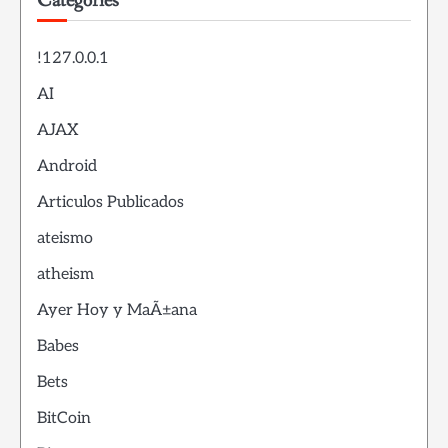
Categories
!127.0.0.1
AI
AJAX
Android
Articulos Publicados
ateismo
atheism
Ayer Hoy y MaÃ±ana
Babes
Bets
BitCoin