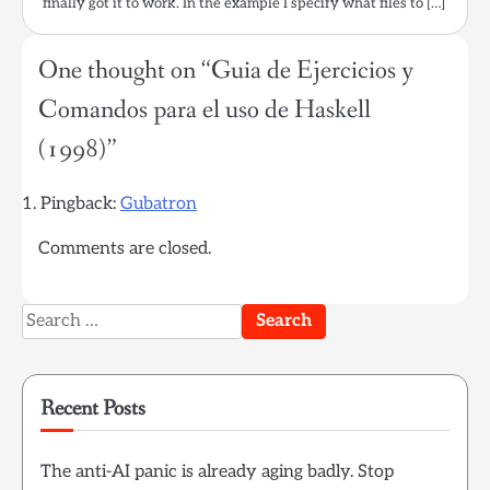
finally got it to work. In the example I specify what files to […]
One thought on “
Guia de Ejercicios y
Comandos para el uso de Haskell
(1998)
”
Pingback:
Gubatron
Comments are closed.
Search
for:
Recent Posts
The anti-AI panic is already aging badly. Stop