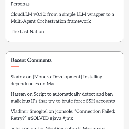
Personas
CloudLLM v0.10: from a simple LLM wrapper to a
Multi-Agent Orchestration framework
The Last Nation
Recent Comments
Skatox
on
[Monero-Development] Installing
dependencies on Mac
Hassan
on
Script to automatically detect and ban
malicious IPs that try to brute force SSH accounts
Vladimir Smogitel
on
jconsole: “Connection Failed:
Retry?” #SOLVED #java #jmx
gubatron
on
Las Mentiras sobre la Marihuana