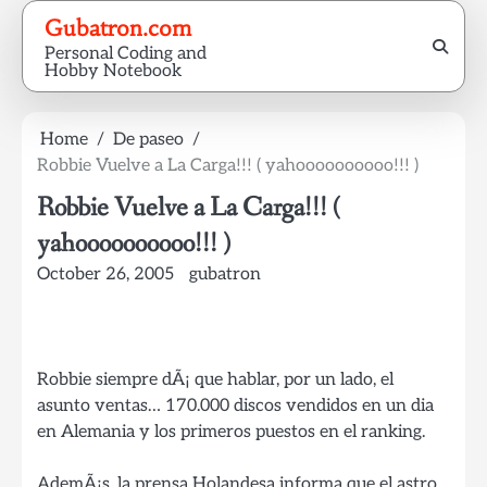
Skip
Gubatron.com
to
Personal Coding and
content
Hobby Notebook
Home
De paseo
Robbie Vuelve a La Carga!!! ( yahoooooooooo!!! )
Robbie Vuelve a La Carga!!! (
yahoooooooooo!!! )
October 26, 2005
gubatron
Robbie siempre dÃ¡ que hablar, por un lado, el
asunto ventas… 170.000 discos vendidos en un dia
en Alemania y los primeros puestos en el ranking.
AdemÃ¡s, la prensa Holandesa informa que el astro