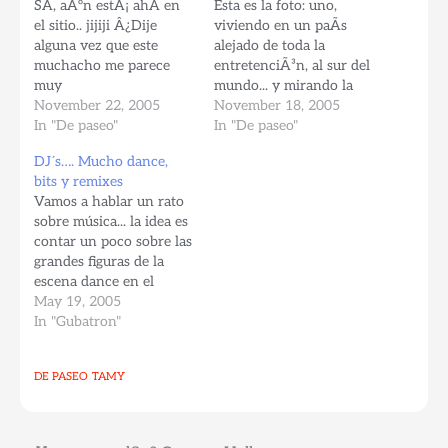
SÃ­, aÃºn estÃ¡ ahÃ­ en
Esta es la foto: uno,
el sitio.. jijiji Â¿Dije
viviendo en un paÃ­s
alguna vez que este
alejado de toda la
muchacho me parece
entretenciÃ³n, al sur del
muy
mundo... y mirando la
travieso/osado/simpÃ¡tico?
November 22, 2005
lista de gigs en x paÃ­s de
November 18, 2005
Bueno, siempre dÃ¡ que
In "De paseo"
Eurpoa... pensamiento
In "De paseo"
hablar, eso es un hecho,
obligado: Â¡QuÃ© suerte
DJ´s…. Mucho dance,
y esta es una muetra de
que tienen los europeos!
bits y remixes
ello, quienes sean
Revisando la lista de los
Vamos a hablar un rato
admiradoras (y porquÃ©
artistas que visitarÃ¡n
sobre música... la idea es
no, admiradores) de este
por ejemplo Holanda en
contar un poco sobre las
inglesito y no se han
los…
grandes figuras de la
suscrito aÃºn…
escena dance en el
mundo. Hay muchos
May 19, 2005
grandes, figuras ya
In "Gubatron"
legendarias.. les veremos
las caritas y un poco de
DE PASEO
TAMY
sus vidas La suerte de
quienes han ido a alguna
de sus…