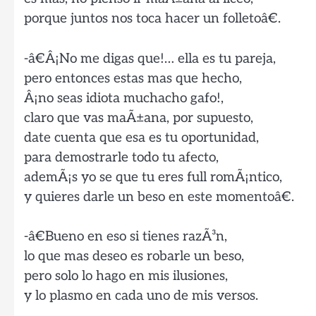
porque juntos nos toca hacer un folletoâ€.
-â€Â¡No me digas que!… ella es tu pareja,
pero entonces estas mas que hecho,
Â¡no seas idiota muchacho gafo!,
claro que vas maÃ±ana, por supuesto,
date cuenta que esa es tu oportunidad,
para demostrarle todo tu afecto,
ademÃ¡s yo se que tu eres full romÃ¡ntico,
y quieres darle un beso en este momentoâ€.
-â€Bueno en eso si tienes razÃ³n,
lo que mas deseo es robarle un beso,
pero solo lo hago en mis ilusiones,
y lo plasmo en cada uno de mis versos.