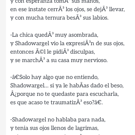
y con esperanza tomÃ³ sus manos,
en ese instate cerrÃ³ los ojos, se dejÃ³ llevar,
y con mucha ternura besÃ³ sus labios.
-La chica quedÃ³ muy asombrada,
y Shadowargel vio la expresiÃ³n de sus ojos,
entonces Ã©l le pidiÃ³ disculpas,
y se marchÃ³ a su casa muy nervioso.
-â€Solo hay algo que no entiendo,
Shadowargel… si ya le habÃ­as dado el beso,
Â¿porque no te quedaste para escucharla,
es que acaso te traumatizÃ³ eso?â€.
-Shadowargel no hablaba para nada,
y tenia sus ojos llenos de lagrimas,