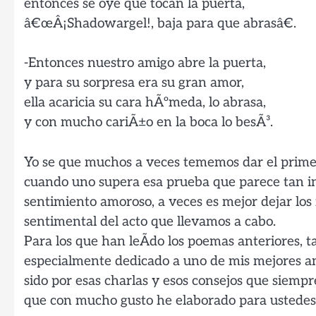
entonces se oye que tocan la puerta,
â€œÂ¡Shadowargel!, baja para que abrasâ€.
-Entonces nuestro amigo abre la puerta,
y para su sorpresa era su gran amor,
ella acaricia su cara hÃºmeda, lo abrasa,
y con mucho cariÃ±o en la boca lo besÃ³.
Yo se que muchos a veces tememos dar el primer
cuando uno supera esa prueba que parece tan in
sentimiento amoroso, a veces es mejor dejar los
sentimental del acto que llevamos a cabo.
Para los que han leÃ­do los poemas anteriores, t
especialmente dedicado a uno de mis mejores a
sido por esas charlas y esos consejos que siemp
que con mucho gusto he elaborado para ustedes