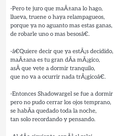
-Pero te juro que maÃ±ana lo hago,
llueva, truene o haya relampagueos,
porque ya no aguanto mas estas ganas,
de robarle uno o mas besosâ€.
-â€Quiere decir que ya estÃ¡s decidido,
maÃ±ana es tu gran dÃ­a mÃ¡gico,
asÃ­ que vete a dormir tranquilo,
que no va a ocurrir nada trÃ¡gicoâ€.
-Entonces Shadowargel se fue a dormir
pero no pudo cerrar los ojos temprano,
se habÃ­a quedado toda la noche,
tan solo recordando y pensando.