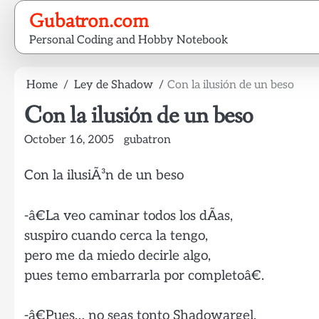
Skip
Gubatron.com
to
Personal Coding and Hobby Notebook
content
Home
Ley de Shadow
Con la ilusión de un beso
Con la ilusión de un beso
October 16, 2005
gubatron
Con la ilusiÃ³n de un beso
-â€La veo caminar todos los dÃ­as,
suspiro cuando cerca la tengo,
pero me da miedo decirle algo,
pues temo embarrarla por completoâ€.
-â€Pues… no seas tonto Shadowargel,