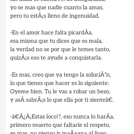
yo se mas que nadie cuanto la amas,
pero tu estÃ¡s lleno de ingenuidad.
-En el amor hace falta picardÃ­a,
esa misma que tu dices que es mala,
la verdad no se por que le temes tanto,
quizÃ¡s eso te ayude a conquistarla.
-Es mas, creo que ya tengo la soluciÃ³n,
lo que tienes que hacer es lo siguiente:
Oyeme bien. Tu le vas a robar un beso,
y asÃ­ sabrÃ¡s lo que ella por ti sienteâ€.
-â€Â¿Â¡Estas loco!?, eso nunca lo harÃ­a,
primero muerto que faltarle el respeto,
es mas, no pienso ir maÃ±ana al liceo,