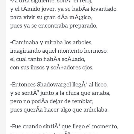
-Al dÃ­a siguiente, sonÃ³ el reloj,
y el tÃ­mido joven ya se habÃ­a levantado,
para vivir su gran dÃ­a mÃ¡gico,
pues ya se encontraba preparado.
-Caminaba y miraba los arboles,
imaginando aquel momento hermoso,
el cual tanto habÃ­a soÃ±ado,
con sus ilusos y soÃ±adores ojos.
-Entonces Shadowargel llegÃ³ al liceo,
y se sentÃ³ junto a la chica que amaba,
pero no podÃ­a dejar de temblar,
pues querÃ­a hacer algo que anhelaba.
-Fue cuando sintiÃ³ que llego el momento,