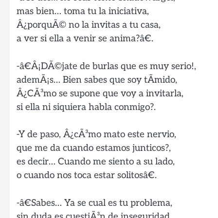
mas bien… toma tu la iniciativa,
Â¿porquÃ© no la invitas a tu casa,
a ver si ella a venir se anima?â€.
-â€Â¡DÃ©jate de burlas que es muy serio!,
ademÃ¡s… Bien sabes que soy tÃ­mido,
Â¿CÃ³mo se supone que voy a invitarla,
si ella ni siquiera habla conmigo?.
-Y de paso, Â¿cÃ³mo mato este nervio,
que me da cuando estamos junticos?,
es decir… Cuando me siento a su lado,
o cuando nos toca estar solitosâ€.
-â€Sabes… Ya se cual es tu problema,
sin duda es cuestiÃ³n de inseguridad,